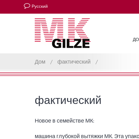
Русский
Д
Дом
/
фактический
/
фактический
Новое в семействе МК:
машина глубокой вытяжки МК. Эта упа