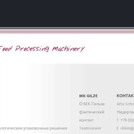
MK GILZE
КОНТАК
О М.К. Гильзе
Alte Sch
фактический
Нидерл
контакт
T +79 (0)
ологические упаковочные решения
Teamviewer
E
i.klein