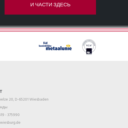
И ЧАСТИ ЗДЕСЬ
Т
melze 20, D-65201 Wiesbaden
анды
619 - 375990
@wiesburg.de