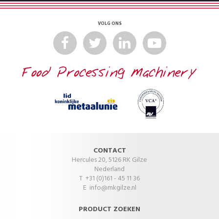
VOLG ONS
CONTACT
Hercules 20, 5126 RK Gilze
Nederland
T +31 (0)161 - 45 11 36
E
info@mkgilze.nl
PRODUCT ZOEKEN