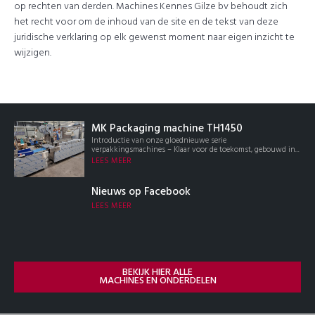
op rechten van derden. Machines Kennes Gilze bv behoudt zich
het recht voor om de inhoud van de site en de tekst van deze
juridische verklaring op elk gewenst moment naar eigen inzicht te
wijzigen.
MK Packaging machine TH1450
Introductie van onze gloednieuwe serie
verpakkingsmachines – Klaar voor de toekomst, gebouwd in...
LEES MEER
Nieuws op Facebook
LEES MEER
BEKIJK HIER ALLE
MACHINES EN ONDERDELEN