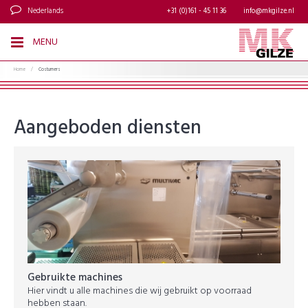
Nederlands
+31 (0)161 - 45 11 36
info@mkgilze.nl
MENU
Home
/
Costumers
Aangeboden diensten
Gebruikte machines
Hier vindt u alle machines die wij gebruikt op voorraad
hebben staan.