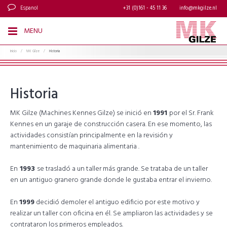
Espanol
+31 (0)161 - 45 11 36
info@mkgilze.nl
MENU
Inicio
/
MK Gilze
/
Historia
Historia
MK Gilze (Machines Kennes Gilze) se inició en
1991
por el Sr. Frank
Kennes en un garaje de construcción casera. En ese momento, las
actividades consistían principalmente en la revisión y
mantenimiento de maquinaria alimentaria .
En
1993
se trasladó a un taller más grande. Se trataba de un taller
en un antiguo granero grande donde le gustaba entrar el invierno.
En
1999
decidió demoler el antiguo edificio por este motivo y
realizar un taller con oficina en él. Se ampliaron las actividades y se
contrataron los primeros empleados.