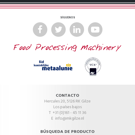
SÍGUENOS
CONTACTO
Hercules 20, 5126 RK Gilze
Los países bajos
T +31 (0)161 - 45 11 36
E
info@mkgilze.nl
BÚSQUEDA DE PRODUCTO