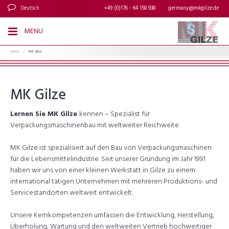
Deutsch
+49 (0)176 - 64 158 938
germany@mkgilze.de
MENU
Home
/
MK Gilze
MK Gilze
Lernen Sie MK Gilze
kennen – Spezialist für
Verpackungsmaschinenbau mit weltweiter Reichweite
MK Gilze ist spezialisiert auf den Bau von Verpackungsmaschinen
für die Lebensmittelindustrie. Seit unserer Gründung im Jahr 1991
haben wir uns von einer kleinen Werkstatt in Gilze zu einem
international tätigen Unternehmen mit mehreren Produktions- und
Servicestandorten weltweit entwickelt.
Unsere Kernkompetenzen umfassen die Entwicklung, Herstellung,
Überholung, Wartung und den weltweiten Vertrieb hochwertiger