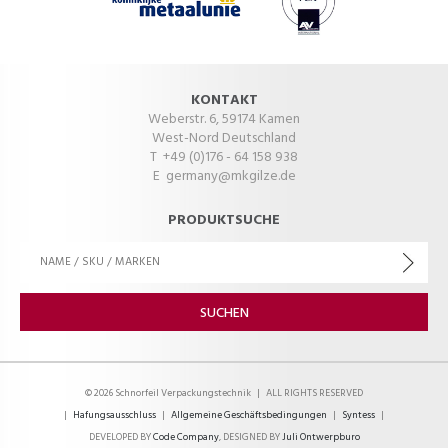
KONTAKT
Weberstr. 6, 59174 Kamen
West-Nord Deutschland
T +49 (0)176 - 64 158 938
E
germany@mkgilze.de
PRODUKTSUCHE
© 2026 Schnorfeil Verpackungstechnik
|
ALL RIGHTS RESERVED
|
Hafungsausschluss
|
Allgemeine Geschäftsbedingungen
|
Syntess
|
DEVELOPED BY
Code Company
, DESIGNED BY
Juli Ontwerpburo